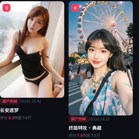
5
6
国产热映
2024
1:32:42
长安遗梦
评分
8.3
热度
9.8万
国产热映
2023
2:18:10
终局特攻·典藏
评分
7.0
热度
9.8万