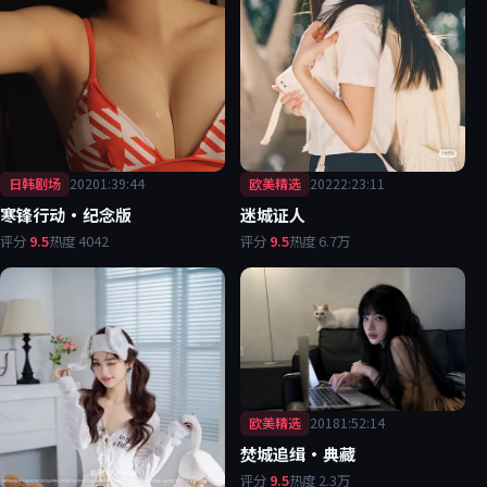
日韩剧场
2020
1:39:44
欧美精选
2022
2:23:11
寒锋行动·纪念版
迷城证人
评分
9.5
热度
4042
评分
9.5
热度
6.7万
欧美精选
2018
1:52:14
焚城追缉·典藏
评分
9.5
热度
2.3万