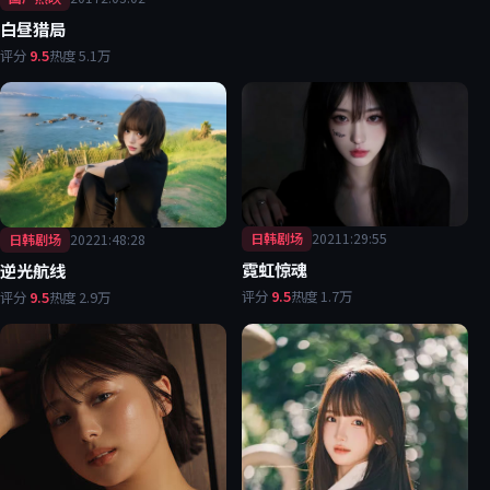
白昼猎局
评分
9.5
热度
5.1万
日韩剧场
2021
1:29:55
日韩剧场
2022
1:48:28
霓虹惊魂
逆光航线
评分
9.5
热度
1.7万
评分
9.5
热度
2.9万