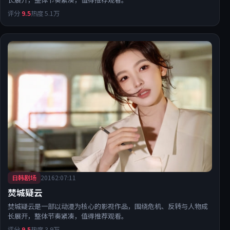
评分
9.5
热度
5.1万
日韩剧场
2016
2:07:11
焚城疑云
焚城疑云是一部以动漫为核心的影视作品，围绕危机、反转与人物成
长展开，整体节奏紧凑，值得推荐观看。
评分
9.5
热度
3.9万