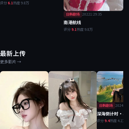
评分
6.1
热度
9.8万
日韩剧场
2022
1:29:35
南港航线
评分
9.1
热度
9.8万
最新上传
更多影片
→
日韩剧场
2024
2:0
深海倒计时·典
评分
9.4
热度
4.2万