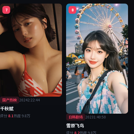
7
8
国产热映
2024
2:22:44
千秋赋
评分
8.1
热度
9.8万
日韩剧场
2023
1:40:50
雪原飞鸟
评分
8.2
热度
9.8万