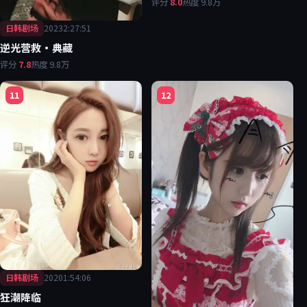
评分
8.0
热度
9.8万
日韩剧场
2023
2:27:51
逆光营救·典藏
评分
7.8
热度
9.8万
11
12
日韩剧场
2020
1:54:06
狂潮降临