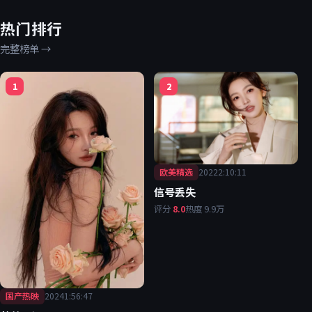
热门排行
完整榜单
→
1
2
欧美精选
2022
2:10:11
信号丢失
评分
8.0
热度
9.9万
国产热映
2024
1:56:47