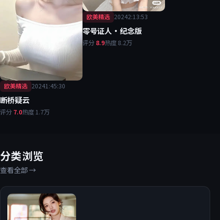
欧美精选
2024
2:13:53
零号证人·纪念版
评分
8.9
热度
8.2万
欧美精选
2024
1:45:30
断桥疑云
评分
7.0
热度
1.7万
分类浏览
查看全部
→