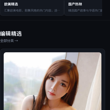
国产热映
欧美精选
国产热映
月面任务·典藏
汇集欧美电影、剧集风格的热门内容，适
…
精选国产故事与华语热门题材，
月面任务·典藏是一部以喜剧为核心的影视作品，围绕危机、
反转与人物成长展开，整体节奏紧凑，值得推荐观看。
编辑精选
国产
动漫
喜剧
全部分类
→
立即观看
进入专题