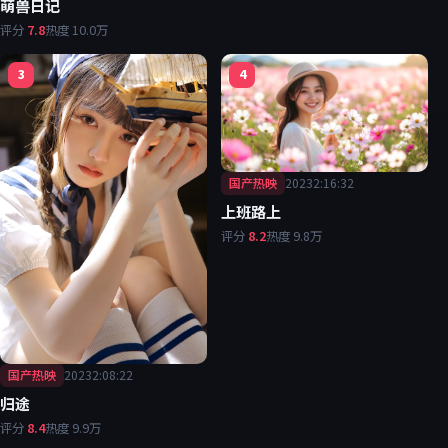
萌兽日记
评分
7.8
热度
10.0万
3
4
国产热映
2023
2:16:32
上班路上
评分
8.2
热度
9.8万
国产热映
2023
2:08:22
归途
评分
8.4
热度
9.9万