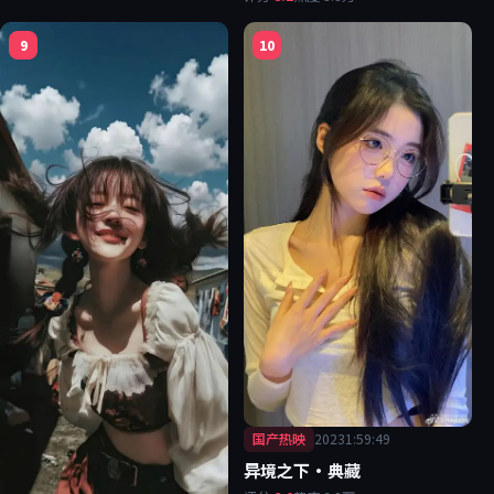
9
10
国产热映
2023
1:59:49
异境之下·典藏