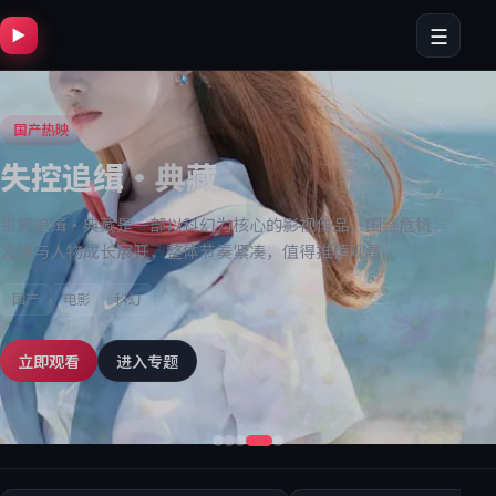
☰
▶
日韩剧场
国产热映
日韩剧场
国产热映
风暴特攻
深海迷雾·纪念版
银翼追踪
失控追缉·典藏
风暴特攻是一部以爱情为核心的影视作品，围绕危机、反转与
深海迷雾·纪念版是一部以喜剧为核心的影视作品，围绕危
银翼追踪是一部以爱情为核心的影视作品，围绕危机、反转与
失控追缉·典藏是一部以科幻为核心的影视作品，围绕危机、
人物成长展开，整体节奏紧凑，值得推荐观看。
机、反转与人物成长展开，整体节奏紧凑，值得推荐观看。
人物成长展开，整体节奏紧凑，值得推荐观看。
反转与人物成长展开，整体节奏紧凑，值得推荐观看。
日韩
国产
日韩
国产
综艺
动漫
动漫
电影
爱情
喜剧
爱情
科幻
立即观看
立即观看
立即观看
立即观看
进入专题
进入专题
进入专题
进入专题