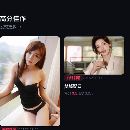
高分佳作
发现更多
→
日韩剧场
2016
2:07:11
焚城疑云
评分
9.5
热度
3.9万
国产热映
2017
2:03:02